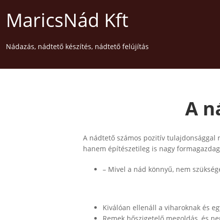
MaricsNád Kft
Nádazás, nádtető készítés, nádtető felújítás
A n
A nádtető számos pozitív tulajdonsággal 
hanem építészetileg is nagy formagazdag
– Mivel a nád könnyű, nem szüksége
Kiválóan ellenáll a viharoknak és e
Remek hőszigetelő megoldás, és nem