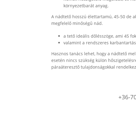
környezetbarát anyag.
A nádtető hosszú élettartamú, 45-50 de a
megfelelő minőségű nád.
a tető ideális dőlésszöge, ami 45 fo
valamint a rendszeres karbantartási
Hasznos tanács lehet, hogy a nádtető mel
esetén nincs szükség külön hőszigetelésre,
páraáteresztő tulajdonságokkal rendelkez
+36-7