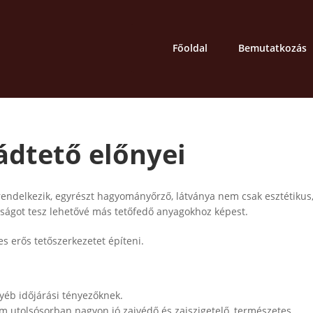
Főoldal
Bemutatkozás
ádtető előnyei
rendelkezik, egyrészt hagyományőrző, látványa nem csak esztétikus
ságot tesz lehetővé más tetőfedő anyagokhoz képest.
s erős tetőszerkezetet építeni.
gyéb időjárási tényezőknek.
 utolsósorban nagyon jó zajvédő és zajszigetelő, természetes