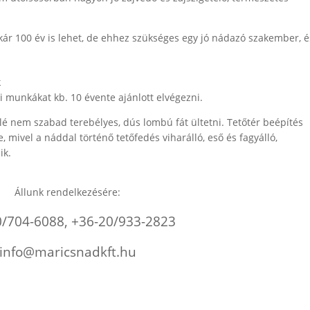
kár 100 év is lehet, de ehhez szükséges egy jó nádazó szakember, é
k
 munkákat kb. 10 évente ajánlott elvégezni.
lé nem szabad terebélyes, dús lombú fát ültetni. Tetőtér beépítés
 mivel a náddal történő tetőfedés viharálló, eső és fagyálló,
ik.
Állunk rendelkezésére:
0/704-6088, +36-20/933-2823
info@maricsnadkft.hu