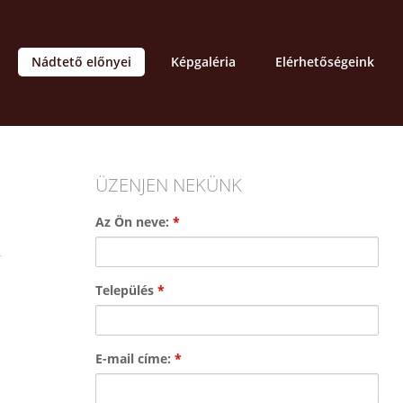
Nádtető előnyei
Képgaléria
Elérhetőségeink
ÜZENJEN NEKÜNK
Az Ön neve:
*
,
Település
*
E-mail címe:
*